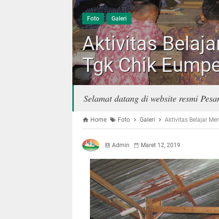
Foto
Galeri
Aktivitas Belaj
Tgk Chik Eump
Selamat datang di website resmi Pes
Home
Foto
Galeri
Aktivitas Belajar M
Admin
Maret 12, 2019