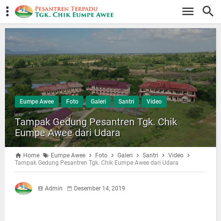
Eumpe Awee
Foto
Galeri
Santri
Video
Tampak Gedung Pesantren Tgk. Chik
Eumpe Awee dari Udara
Home
Eumpe Awee
Foto
Galeri
Santri
Video
Tampak Gedung Pesantren Tgk. Chik Eumpe Awee dari Udara
Admin
Desember 14, 2019