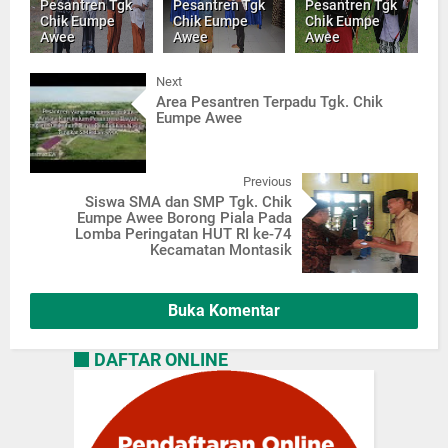
Pesantren Tgk
Pesantren Tgk
Pesantren Tgk
Chik Eumpe
Chik Eumpe
Chik Eumpe
Awee
Awee
Awee
Next
Area Pesantren Terpadu Tgk. Chik
Eumpe Awee
Previous
Siswa SMA dan SMP Tgk. Chik
Eumpe Awee Borong Piala Pada
Lomba Peringatan HUT RI ke-74
Kecamatan Montasik
Buka Komentar
DAFTAR ONLINE